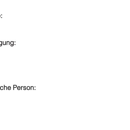
:
gung:
sche Person: