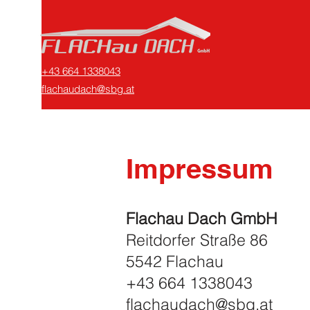
+43 664 1338043
flachaudach@sbg.at
Impressum
Flachau Dach GmbH
Reitdorfe
r Stra
ße 86
5542 Flachau
+43 664
13380
43
flachaudach@sbg.at